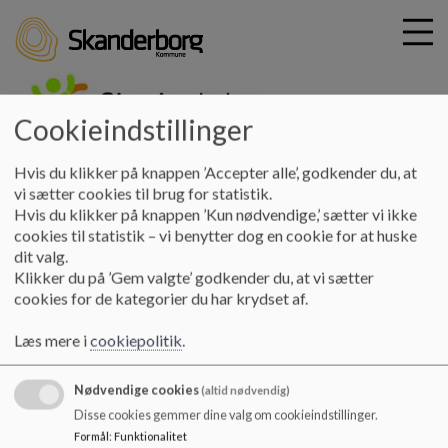
Cookieindstillinger
G
skovbyskolen
Hvis du klikker på knappen ’Accepter alle’, godkender du, at
å
Praktisk info
Aula og UNI-login
vi sætter cookies til brug for statistik.
t
Hvis du klikker på knappen ’Kun nødvendige,’ sætter vi ikke
i
cookies til statistik – vi benytter dog en cookie for at huske
Aula og UNI-login
l
dit valg.
h
Klikker du på ’Gem valgte’ godkender du, at vi sætter
o
cookies for de kategorier du har krydset af.
v
Aula er vores samarbejdsplatform mellem skole og hjem. Her
e
kan I tilgå Aula -
https://www.aula.dk/portal/#/login
Læs mere i
cookiepolitik
.
d
I kan ligeledes i nedenstående dokument få vejledning i at
i
skabe jeres eget uni-login.
Nødvendige cookies
n
(altid nødvendig)
d
Disse cookies gemmer dine valg om cookieindstillinger.
Dokumenter
h
Formål
:
Funktionalitet