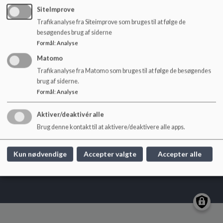
o
Vejledning Aula.pdf
SiteImprove
l
Trafikanalyse fra Siteimprove som bruges til at følge de
d
besøgendes brug af siderne
e
Formål
:
Analyse
t
Matomo
Skovbyskolen
Trafikanalyse fra Matomo som bruges til at følge de besøgendes
brug af siderne.
Skråvejen 1-3, 8464 Galten
Formål
:
Analyse
skovbyskolen@skanderborg.dk
+45 87943160
Aktiver/deaktivér alle
EAN NR.
5790000415465
Brug denne kontakt til at aktivere/deaktivere alle apps.
Sitemap
Kun nødvendige
Accepter valgte
Accepter alle
Cookie politik