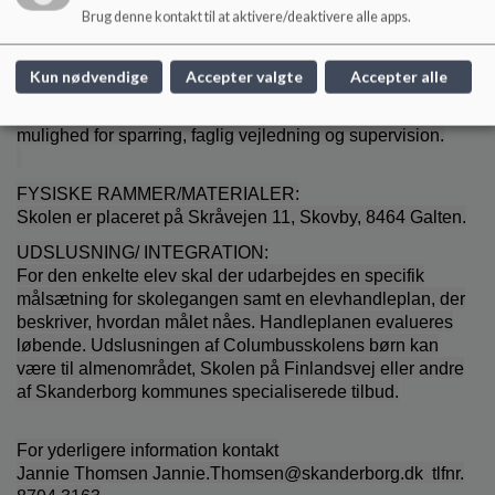
vanskeligheder. Flere er udredt på børnepsykiatrisk
Brug denne kontakt til at aktivere/deaktivere alle apps.
afdeling og har primært diagnoser som ADHD og ADD.
SAMARBEJDSPARTER:
Kun nødvendige
Accepter valgte
Accepter alle
Vi samarbejder med PPR (Pædagogisk psykologisk
rådgivning) og Børnepsykiatrisk hospital og har herfra
mulighed for sparring, faglig vejledning og supervision.
FYSISKE RAMMER/MATERIALER:
Skolen er placeret på Skråvejen 11, Skovby, 8464 Galten.
UDSLUSNING/ INTEGRATION:
For den enkelte elev skal der udarbejdes en specifik
målsætning for skolegangen samt en elevhandleplan, der
beskriver, hvordan målet nåes. Handleplanen evalueres
løbende. Udslusningen af Columbusskolens børn kan
være til almenområdet, Skolen på Finlandsvej eller andre
af Skanderborg kommunes specialiserede tilbud.
For yderligere information kontakt
Jannie Thomsen Jannie.Thomsen@skanderborg.dk tlfnr.