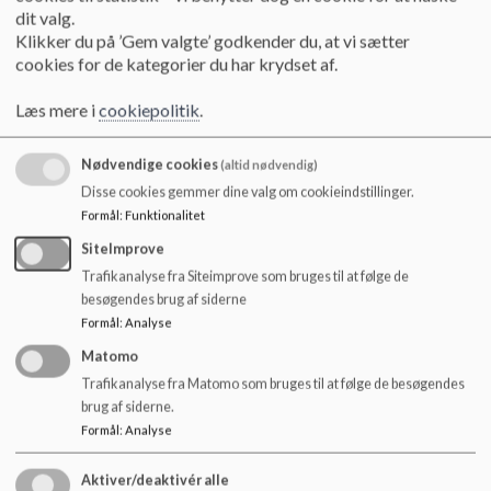
dit valg.
Klikker du på ’Gem valgte’ godkender du, at vi sætter
ELEVER - ANTAL, MÅLGRUPPE M.M.:
cookies for de kategorier du har krydset af.
Vi har 54 elever, som er delt op i 8 klasser
Undervisningstiden er mandag, tirsdag og torsdag fra 8.00
Læs mere i
cookiepolitik
.
- 14.00, onsdag fra 8.00 - 14.30 og fredag fra 8.00 - 13.30
her undervises der primært i folkeskolens fag. Klasserne er
Nødvendige cookies
(altid nødvendig)
dannet med udgangspunkt i børnenes behov og
Disse cookies gemmer dine valg om cookieindstillinger.
skolealder. Der er til alle klasser, som et minimum, tilknyttet
Formål
:
Funktionalitet
1 lærer og 1 pædagog
SiteImprove
Om eftermiddagen er aktiviteterne bestemmende for
Trafikanalyse fra Siteimprove som bruges til at følge de
gruppedannelsen.
besøgendes brug af siderne
Målgruppen er normalt begavede børn fra 0. til 6.
Formål
:
Analyse
klassetrin, der kan have sociale, emotionelle og/eller
Matomo
specifikke indlæringsvanskeligheder. Det er normalt
begavede børn, der ofte kan
Trafikanalyse fra Matomo som bruges til at følge de besøgendes
have opmærksomhedsforstyrrelser og hvis vanskeligheder
brug af siderne.
er af en sådan karakter, at der ikke i den almene folkeskole
Formål
:
Analyse
har kunnet etableres det læringsmiljø, de har behov for.
Generelt er der tale om børn med sammensatte
Aktiver/deaktivér alle