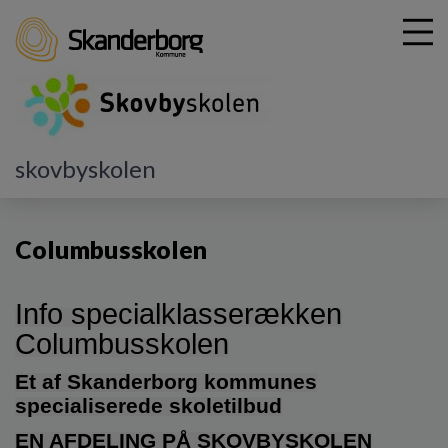
G
skovbyskolen
å
Specialtilbud
Columbusskolen
t
i
Columbusskolen
l
h
o
Info specialklasserækken
v
e
Columbusskolen
d
i
Et af Skanderborg kommunes
n
specialiserede skoletilbud
d
h
EN AFDELING PÅ SKOVBYSKOLEN