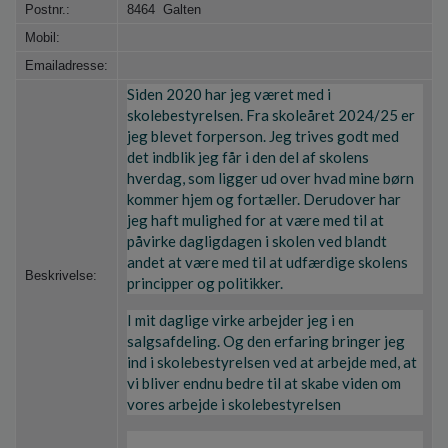
o
Postnr.:
8464 Galten
l
Mobil:
d
Emailadresse:
e
t
Siden 2020 har jeg været med i
skolebestyrelsen. Fra skoleåret 2024/25 er
jeg blevet forperson. Jeg trives godt med
det indblik jeg får i den del af skolens
hverdag, som ligger ud over hvad mine børn
kommer hjem og fortæller. Derudover har
jeg haft mulighed for at være med til at
påvirke dagligdagen i skolen ved blandt
andet at være med til at udfærdige skolens
Beskrivelse:
principper og politikker.
I mit daglige virke arbejder jeg i en
salgsafdeling. Og den erfaring bringer jeg
ind i skolebestyrelsen ved at arbejde med, at
vi bliver endnu bedre til at skabe viden om
vores arbejde i skolebestyrelsen