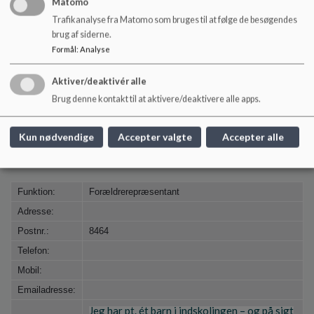
Adresse:
Matomo
Trafikanalyse fra Matomo som bruges til at følge de besøgendes
Postnr.:
brug af siderne.
Mobil:
Formål
:
Analyse
Emailadresse:
Beskrivelse:
Aktiver/deaktivér alle
Brug denne kontakt til at aktivere/deaktivere alle apps.
Rasmus Braad Hildegaard
Kun nødvendige
Accepter valgte
Accepter alle
Funktion:
Forældrerepræsentant
Adresse:
Postnr.:
8464
Telefon:
Mobil:
Emailadresse:
Jeg har pt. ét barn i indskolingen – og på sigt