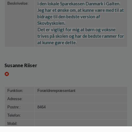
i den lokale Sparekassen Danmark i Galten.
Beskrivelse:
Jeg har et ønske om, at kunne være med til at
bidrage til den bedste version af
Skovbyskolen.
Det er vigtigt for mig at børn og voksne
trives på skolen og har de bedste rammer for
at kunne gøre dette.
Susanne Riiser
Funktion:
Forældrerepræsentant
Adresse:
Postnr.:
8464
Telefon:
Mobil:
Emailadresse: