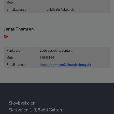
Mobil:
Emailadresse:
erik0825@skbu.dk
Jonas Thomsen
Funktion:
Ledelsesrepræsentant
Mobil:
87943164
Emailadresse:
jonas.thomsen@skanderborg.dk
Skovbyskolen
Skråvejen 1-3, 8464 Galten