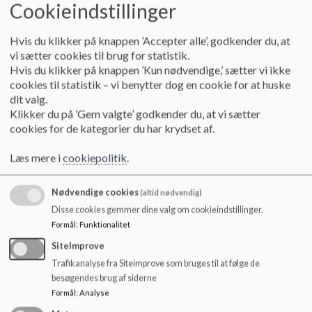
Cookieindstillinger
Jeg hedder Susanne Riiser og er trådt ind i
skolebestyrelsen i 2018. Jeg har 2 børn på
Hvis du klikker på knappen ’Accepter alle’, godkender du, at
Skovbyskolen, en i udskolingen og en i
vi sætter cookies til brug for statistik.
indskolingen. Jeg er uddannet ergoterapeut og
Hvis du klikker på knappen ’Kun nødvendige,’ sætter vi ikke
arbejder som konsulent og projektleder med
cookies til statistik – vi benytter dog en cookie for at huske
velfærdsteknologi til ældre og handicappede i
dit valg.
Aarhus Kommune. Jeg har altid interesseret og
engageret mig i børnenes trivsel i deres hverdag,
Klikker du på ’Gem valgte’ godkender du, at vi sætter
Beskrivelse:
ikke kun mine egne børn, men fællesskabet
cookies for de kategorier du har krydset af.
omkring dem. Gennem de seneste 4 år har jeg
siddet i hhv. bestyrelsen og forældrerådet på
Læs mere i
cookiepolitik
.
Mosen, de sidste 3 år som formand. Jeg har derfor
en særlig opmærksomhed på fritidsdelen, som nu
også er et område skolebestyrelsen har ansvar for.
Nødvendige cookies
(altid nødvendig)
Jeg har et ønske om, at børn i Skovby bliver hele
Disse cookies gemmer dine valg om cookieindstillinger.
mennesker med gode kompetencer, såvel faglige
Formål
:
Funktionalitet
som personlige og sociale.
SiteImprove
Trafikanalyse fra Siteimprove som bruges til at følge de
besøgendes brug af siderne
Funktion:
Forældrerepræsentant
Formål
:
Analyse