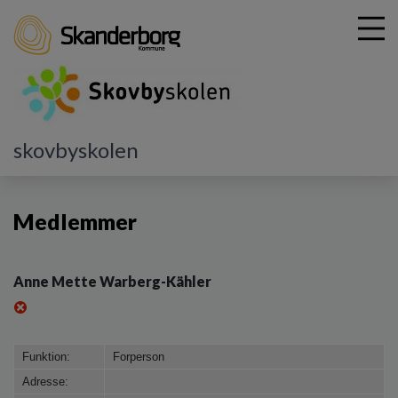
G
skovbyskolen
å
Skolebestyrelsen
Medlemmer
t
i
Medlemmer
l
h
o
v
Anne Mette Warberg-Kähler
e
d
i
n
Funktion:
Forperson
d
Adresse:
h