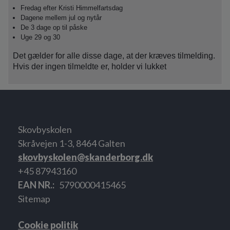
Fredag efter Kristi Himmelfartsdag
Dagene mellem jul og nytår
De 3 dage op til påske
Uge 29 og 30
Det gælder for alle disse dage, at der kræves tilmelding.
Hvis der ingen tilmeldte er, holder vi lukket
Skovbyskolen
Skråvejen 1-3, 8464 Galten
skovbyskolen@skanderborg.dk
+45 87943160
EAN NR.
5790000415465
Sitemap
Cookie politik