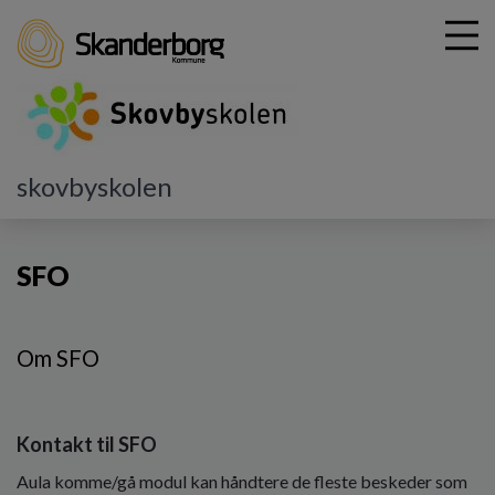
G
skovbyskolen
å
SFO og Klub
SFO
t
i
SFO
l
h
o
v
Om SFO
e
d
i
n
Kontakt til SFO
d
h
Aula komme/gå modul kan håndtere de fleste beskeder som