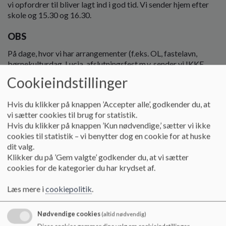
o
vi opfordrer til bliver lagt ind i god tid. Vi sender hjem efter
l
skole og 15.30 og 16.30.
d
e
OBS
t
På dage, hvor vi har arrangementer (f.eks. OL, fastelavn,
børnekulturdag, Lucia, afslutningsfest m.v. sender vi IKKE
børn). Disse dage skal I som udgangspunkt selv sørge for at
Cookieindstillinger
hente
Hvis du klikker på knappen ’Accepter alle’, godkender du, at
Tel. 30604533 er åben daglig fra kl. 11.30-12.00 ( fredag
vi sætter cookies til brug for statistik.
13.00-13.30) og igen fra kl. 14.45- lukketid
Hvis du klikker på knappen ’Kun nødvendige,’ sætter vi ikke
cookies til statistik – vi benytter dog en cookie for at huske
dit valg.
Åbningstider
Klikker du på ’Gem valgte’ godkender du, at vi sætter
cookies for de kategorier du har krydset af.
Morgenåbning alle hverdage kl. 6:30 - 8.00
Læs mere i
cookiepolitik
.
Eftermiddagsåbning:
Mandag kl. 14.00 - 17:00 ( B- og D-spor 12-17) ( c-spor 13.30-
Nødvendige cookies
(altid nødvendig)
17.00)