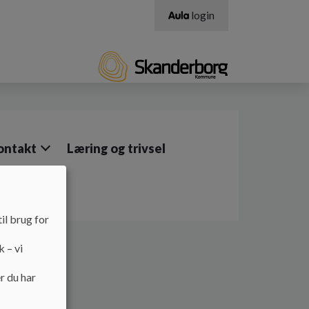
login
ontakt
Læring og trivsel
il brug for
k – vi
r du har