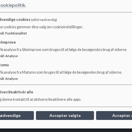
cookiepolitik
.
vendige cookies
(altid nødvendig)
På Skovbyskolen har vi sundhedsplejerske
Stine Klausen
se cookies gemmer dine valg om cookieindstillinger.
mål
:
Funktionalitet
Mobil: 23444386. Mail:
stine.klausen@skanderbrg.dk
eImprove
Se pjece for mere information omkring sundhedsple
ikanalyse fra Siteimprove som bruges til at følge de besøgendes brug af siderne
mål
:
Analyse
tomo
fikanalyse fra Matomo som bruges til at følge de besøgendes brug af siderne.
mål
:
Analyse
Dokumenter
skolepjece Sundhedsplejerskerne.pdf
iver/deaktivér alle
 denne kontakt til at aktivere/deaktivere alle apps.
nødvendige
Accepter valgte
Accepter 