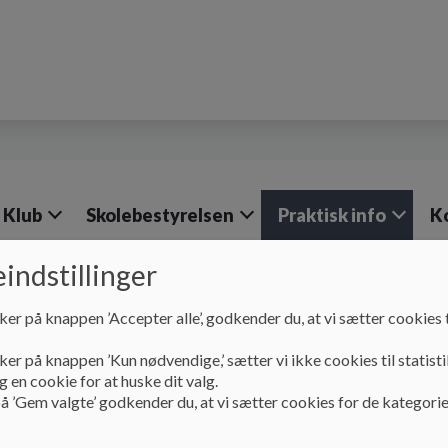
 Klub
Skolebestyrelsen
Praktisk info
K
indstillinger
ker på knappen ’Accepter alle’, godkender du, at vi sætter cookies t
Praktisk info
sundhedsplejen
ker på knappen ’Kun nødvendige,’ sætter vi ikke cookies til statisti
 en cookie for at huske dit valg.
å ’Gem valgte’ godkender du, at vi sætter cookies for de kategorie
Sundhedsplejen