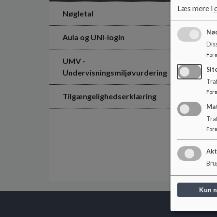
Læs mere i
Nøgletal
Nød
Aula og UNI-login
Dis
For
UMV -
Sit
Undervisningsmiljøvurdering
Traf
For
Tilgængelighedserklæring
Ma
Tra
For
Akt
Brug
Kun 