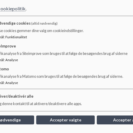
og pædagogstuderen
cookiepolitik
.
Vi er som skole uddannelsessted for lærer- og pædagogst
vendige cookies
(altid nødvendig)
se cookies gemmer dine valg om cookieindstillinger.
Dokumenter
mål
:
Funktionalitet
Skovbyskolens uddannelsesplan for lærerstuderende
eImprove
ikanalyse fra Siteimprove som bruges til at følge de besøgendes brug af siderne
mål
:
Analyse
tomo
fikanalyse fra Matomo som bruges til at følge de besøgendes brug af siderne.
mål
:
Analyse
iver/deaktivér alle
 denne kontakt til at aktivere/deaktivere alle apps.
nødvendige
Accepter valgte
Accepter 