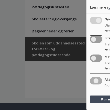
Pædagogisk ståsted
Læs mere i
Skolestart og overgange
Nød
Dis
Begivenheder og ferier
For
Sit
Skolen som uddannelsessted
Traf
for lærer- og
For
pædagogstuderende
Ma
Tra
For
Akt
Brug
Kun 