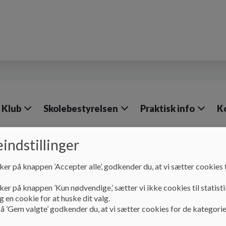
 Klub
Skolebestyrelsen
Praktisk info
K
indstillinger
ker på knappen ’Accepter alle’, godkender du, at vi sætter cookies t
Vores skole
Skolen som uddannelsessted for lær
ker på knappen ’Kun nødvendige,’ sætter vi ikke cookies til statisti
 en cookie for at huske dit valg.
Skolen som uddannels
å ’Gem valgte’ godkender du, at vi sætter cookies for de kategorie