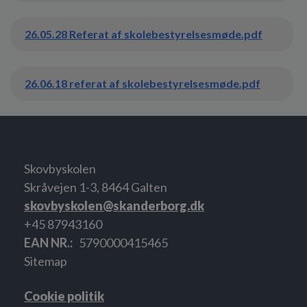
26.05.28 Referat af skolebestyrelsesmøde.pdf
26.06.18 referat af skolebestyrelsesmøde.pdf
Skovbyskolen
Skråvejen 1-3, 8464 Galten
skovbyskolen@skanderborg.dk
+45 87943160
EAN NR.
5790000415465
Sitemap
Cookie politik