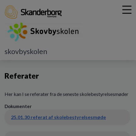
G
skovbyskolen
å
Skolebestyrelsen
Referater
t
i
Referater
l
h
o
v
Her kan I se referater fra de seneste skolebestyrelsesmøder
e
Dokumenter
d
i
25.01.30 referat af skolebestyrelsesmøde
n
d
h