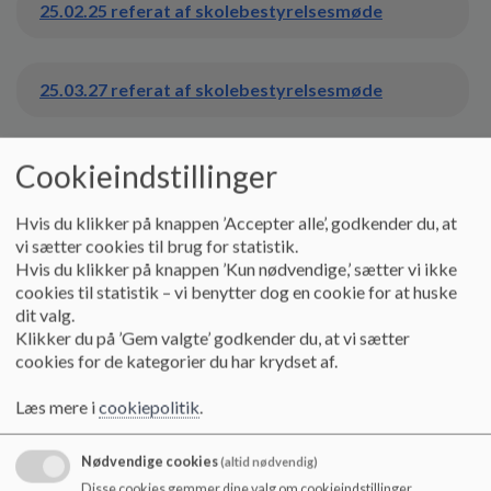
o
25.02.25 referat af skolebestyrelsesmøde
l
d
e
25.03.27 referat af skolebestyrelsesmøde
t
Cookieindstillinger
25.04.29 referat af skolebestyrelsesmøde
Hvis du klikker på knappen ’Accepter alle’, godkender du, at
vi sætter cookies til brug for statistik.
25.05.27 referat af skolebestyrelsesmøde
Hvis du klikker på knappen ’Kun nødvendige,’ sætter vi ikke
cookies til statistik – vi benytter dog en cookie for at huske
dit valg.
25.06.19 referat af skolebestyrelsesmøde
Klikker du på ’Gem valgte’ godkender du, at vi sætter
cookies for de kategorier du har krydset af.
25.08.28 referat af skolebestyrelsesmøde
Læs mere i
cookiepolitik
.
Nødvendige cookies
(altid nødvendig)
25.09.30 referat af skolebestyrelsesmøde.pdf
Disse cookies gemmer dine valg om cookieindstillinger.