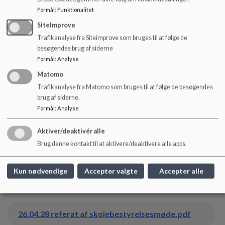
Formål
:
Funktionalitet
SiteImprove
25.10.30 referat skolebestyrelsesmøde.pdf
Trafikanalyse fra Siteimprove som bruges til at følge de
besøgendes brug af siderne
Formål
:
Analyse
25.11.25 referat af skolebestyrelsesmøde.pdf
Matomo
Trafikanalyse fra Matomo som bruges til at følge de besøgendes
brug af siderne.
25.12.18. referat af skolebestyrelsesmøde.pdf
Formål
:
Analyse
Aktiver/deaktivér alle
26.01.27 referat af skolebestyrelsesmøde.pdf
Brug denne kontakt til at aktivere/deaktivere alle apps.
Kun nødvendige
Accepter valgte
Accepter alle
25.02.26 referat af skolebestyrelsesmøde.pdf
26.04.28 referat af skolebestyrelsesmøde.pdf