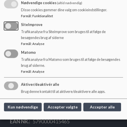
o
Nødvendige cookies
(altid nødvendig)
Skolerne i din kommune hører til hvert deres skoledistrikt.
l
Disse cookies gemmer dine valg om cookieindstillinger.
Din adresse bestemmer, hvilken skole du hører til.
d
Formål
:
Funktionalitet
e
SiteImprove
Du kan selv bestemme, om dit barn skal gå på den lokale
t
skole.
Trafikanalyse fra Siteimprove som bruges til at følge de
Hvis du vil have dit barn på en skole i et andet distrikt, kan
besøgendes brug af siderne
det lade sig gøre hvis skolen har plads og efter reglerne om
Formål
:
Analyse
frit skolevalg.
Matomo
Trafikanalyse fra Matomo som bruges til at følge de besøgendes
brug af siderne.
Formål
:
Analyse
Aktiver/deaktivér alle
Skovbyskolen
Brug denne kontakt til at aktivere/deaktivere alle apps.
Skråvejen 1-3, 8464 Galten
skovbyskolen@skanderborg.dk
Kun nødvendige
Accepter valgte
Accepter alle
+45 87943160
EAN NR.
5790000415465