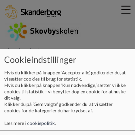
G
skovbyskolen
å
Praktisk info
Indskrivning
Cookieindstillinger
t
i
Hvis du klikker på knappen ’Accepter alle’, godkender du, at
Indskrivning
l
vi sætter cookies til brug for statistik.
h
Hvis du klikker på knappen ’Kun nødvendige,’ sætter vi ikke
o
cookies til statistik – vi benytter dog en cookie for at huske
v
Indskrivning af kommende 0. klasseelev på distriktsskolen
dit valg.
e
sker via
www.minuddannelse.net/mine-børn
Klikker du på ’Gem valgte’ godkender du, at vi sætter
d
cookies for de kategorier du har krydset af.
i
Der er 10 års undervisningspligt i Danmark. Det betyder, at
n
alle børn starter i børnehaveklasse og afslutter med 9.
Læs mere i
cookiepolitik
.
d
klasse.
h
Dit barn begynder i skolen det år, barnet fylder 6 år.